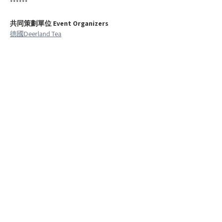
******
共同策劃單位 Event Organizers
德國Deerland Tea
英國Be.llong Dining
Ms. Jan, Shiou-Lan, education department 
of
 Museum für Ostasiatische Kunst
德國科隆東亞藝術博物館
教育人員詹秀蘭
德國漢堡工藝美術館 Museum für Kunst und 
Gewerbe
中華民國台灣文化部
協力單位 Cooperation Units
德國漢堡共享廚房實驗室 foodlab Hamburg
德國台灣協會 Taiwan Verein in Deutschland e.V
德國Urocissa Trading
德國Gavroche Macarons
德國Leonie Corentin Chocolatier
台灣荻生文藝基金會
台灣福灣巧克力