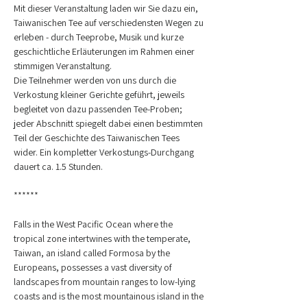
Mit dieser Veranstaltung laden wir Sie dazu ein, 
Taiwanischen Tee auf verschiedensten Wegen zu 
erleben - durch Teeprobe, Musik und kurze 
geschichtliche Erläuterungen im Rahmen einer 
stimmigen Veranstaltung. 
Die Teilnehmer werden von uns durch die 
Verkostung kleiner Gerichte geführt, jeweils 
begleitet von dazu passenden Tee-Proben; 
jeder Abschnitt spiegelt dabei einen bestimmten 
Teil der Geschichte des Taiwanischen Tees 
wider. Ein kompletter Verkostungs-Durchgang 
dauert ca. 1.5 Stunden.
******
Falls in the West Pacific Ocean where the 
tropical zone intertwines with the temperate, 
Taiwan, an island called Formosa by the 
Europeans, possesses a vast diversity of 
landscapes from mountain ranges to low-lying 
coasts and is the most mountainous island in the 