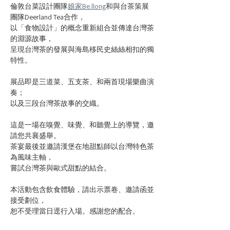
倫敦台菜設計團隊
娘家Be.llong
和與台茶策展
團隊Deerland Tea合作，
以「食物設計」的概念重新組合並傳達台灣茶
的淵源故事，
呈現台灣茶的發展與海島移民史絲絲相扣的獨
特性。
展品即是三道菜、五支茶、和兩首現場樂曲演
奏；
以及三段台灣茶故事的交織。
這是一場在嗅覺、味覺、和聽覺上的導覽，邀
請您共襄盛舉。  
茶宴最後並邀請漢堡在地甜點師以台灣特色茶
為風味主軸，
嘗試台灣茶與歐式甜點的結合。
本活動包含飲食體驗，請出示票卷、邀請函並
接受劃位，
恕不受理當日逕行入場。感謝您的配合。