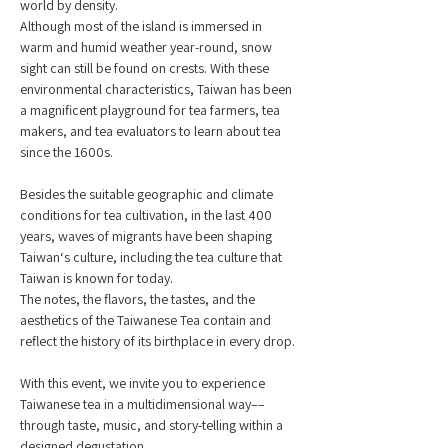
world by density. 
Although most of the island is immersed in 
warm and humid weather year-round, snow 
sight can still be found on crests. With these 
environmental characteristics, Taiwan has been 
a magnificent playground for tea farmers, tea 
makers, and tea evaluators to learn about tea 
since the 1600s.
Besides the suitable geographic and climate 
conditions for tea cultivation, in the last 400 
years, waves of migrants have been shaping 
Taiwan‘s culture, including the tea culture that 
Taiwan is known for today. 
The notes, the flavors, the tastes, and the 
aesthetics of the Taiwanese Tea contain and 
reflect the history of its birthplace in every drop.
With this event, we invite you to experience 
Taiwanese tea in a multidimensional way–– 
through taste, music, and story-telling within a 
designed degustation.