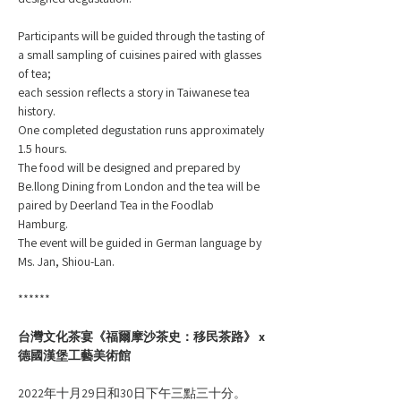
Participants will be guided through the tasting of 
a small sampling of cuisines paired with glasses 
of tea; 
each session reflects a story in Taiwanese tea 
history. 
One completed degustation runs approximately 
1.5 hours. 
The food will be designed and prepared by 
Be.llong Dining from London and the tea will be 
paired by Deerland Tea in the Foodlab 
Hamburg. 
The event will be guided in German language by 
Ms. Jan, Shiou-Lan.
******
台灣文化茶宴《福爾摩沙茶史：移民茶路》 x 
德國漢堡工藝美術館
2022年十月29日和30日下午三點三十分。